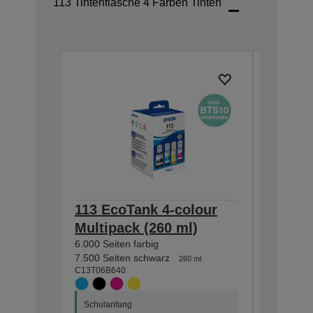
113 Tintenflasche 4 Farben Tinten
113 EcoTank 4-colour
113 Ec
Multipack (260 ml)
Black i
6.000 Seiten farbig
7.500 Sei
C13T06B1
7.500 Seiten schwarz
260 ml
C13T06B640
Schulanf
Schulanfang
Spare 10