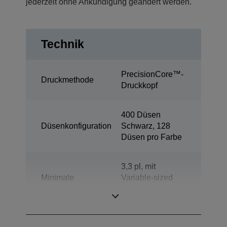
jederzeit ohne Ankündigung geändert werden.
Technik
PrecisionCore™-
Druckmethode
Druckkopf
400 Düsen
Düsenkonfiguration
Schwarz, 128
Düsen pro Farbe
3,3 pl, mit
Minimale
Variable-sized
Tröpfchengröße
Droplet-
Technologie