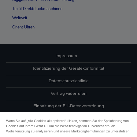
Textil-Direktdruckmaschinen
Weltweit
Orient Uhren
Impressum
Identifizierung der Gerätekonformität
Datenschutzrichtlinie
Vertrag widerrufen
Einhaltung der EU-Datenverordnung
Fragen zum Datenschutz
Wenn Sie auf „Alle Cookies akzeptieren“ klicken, stimmen Sie der Speicherung von
Cookies auf Ihrem Gerät zu, um die Websitenavigation zu verbessern, die
Informationen zu Cookies
Websitenutzung zu analysieren und unsere Marketingbemühungen zu unterstützen.