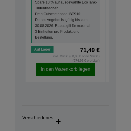
Spare 10 % auf ausgewählte EcoTank-
Tintenfla
Tintenflaschen.
Dein Gut
Dein Gutscheincode:
BTS10
Dieses An
Dieses Angebot ist gültig bis zum
30.08.202
30.08.2026. Rabatt gilt für maximal
3 Einheit
3 Einheiten pro Produkt und
Bestellun
Bestellung.
71,49 €
Auf Lager
Auf Lage
inkl. MwSt. (60,08 € ohne MwSt.)
(274,96 € pro Liter)
In den Warenkorb legen
In d
Verschiedenes