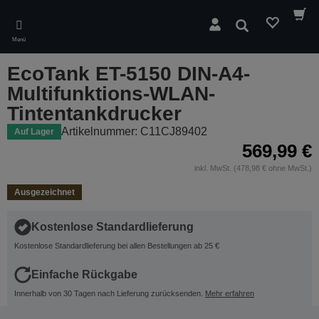
Skip
to
Suchen
main
Menü
content
EcoTank ET-5150 DIN-A4-
Multifunktions-WLAN-
Tintentankdrucker
Artikelnummer: C11CJ89402
Auf Lager
569,99 €
inkl. MwSt. (478,98 € ohne MwSt.)
Ausgezeichnet
Kostenlose Standardlieferung
Kostenlose Standardlieferung bei allen Bestellungen ab 25 €
Einfache Rückgabe
Innerhalb von 30 Tagen nach Lieferung zurücksenden.
Mehr erfahren