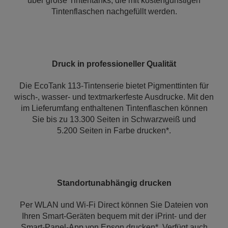
über große Tintentanks, die mit kostengünstigen
Tintenflaschen nachgefüllt werden.
Druck in professioneller Qualität
Die EcoTank 113-Tintenserie bietet Pigmenttinten für
wisch-, wasser- und textmarkerfeste Ausdrucke. Mit den
im Lieferumfang enthaltenen Tintenflaschen können
Sie bis zu 13.300 Seiten in Schwarzweiß und
5.200 Seiten in Farbe drucken*.
Standortunabhängig drucken
Per WLAN und Wi-Fi Direct können Sie Dateien von
Ihren Smart-Geräten bequem mit der iPrint- und der
Smart-Panel-App von Epson drucken*. Verfügt auch