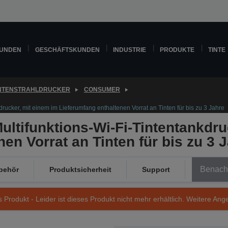
KUNDEN
GESCHÄFTSKUNDEN
INDUSTRIE
PRODUKTE
TINTE
INTENSTRAHLDRUCKER
CONSUMER
ucker, mit einem im Lieferumfang enthaltenen Vorrat an Tinten für bis zu 3 Jahre
ltifunktions-Wi-Fi-Tintentankdru
en Vorrat an Tinten für bis zu 3 
Benachr
behör
Produktsicherheit
Support
s Produkt - Leider ist dieses Produkt nicht mehr erhältlich. Weitere Ang