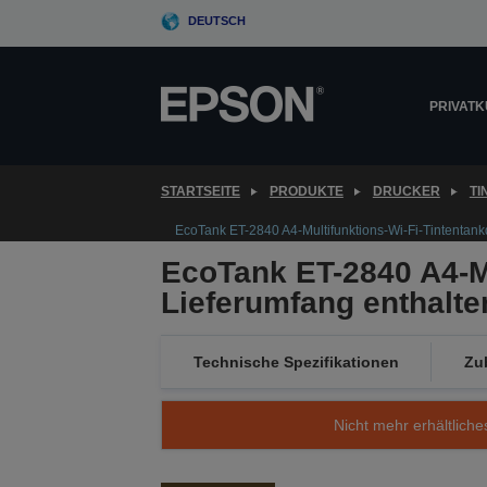
Skip
DEUTSCH
to
main
content
PRIVAT
STARTSEITE
PRODUKTE
DRUCKER
T
EcoTank ET-2840 A4-Multifunktions-Wi-Fi-Tintentankdr
EcoTank ET-2840 A4-Mu
Lieferumfang enthalten
Technische Spezifikationen
Zu
Nicht mehr erhältliche