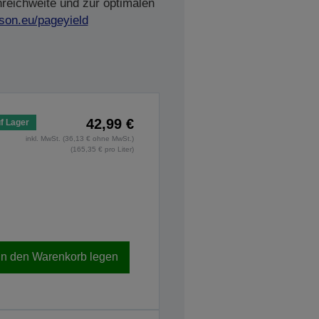
nreichweite und zur optimalen
son.eu/pageyield
42,99 €
f Lager
inkl. MwSt. (36,13 € ohne MwSt.)
(165,35 € pro Liter)
In den Warenkorb legen