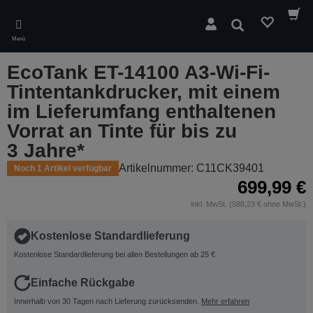
Skip
to
Suchen
main
Menü
content
EcoTank ET-14100 A3-Wi-Fi-
Tintentankdrucker, mit einem
im Lieferumfang enthaltenen
Vorrat an Tinte für bis zu
3 Jahre*
Artikelnummer: C11CK39401
Noch 1 Artikel verfügbar
699,99 €
inkl. MwSt. (588,23 € ohne MwSt.)
Kostenlose Standardlieferung
Kostenlose Standardlieferung bei allen Bestellungen ab 25 €
Einfache Rückgabe
Innerhalb von 30 Tagen nach Lieferung zurücksenden.
Mehr erfahren