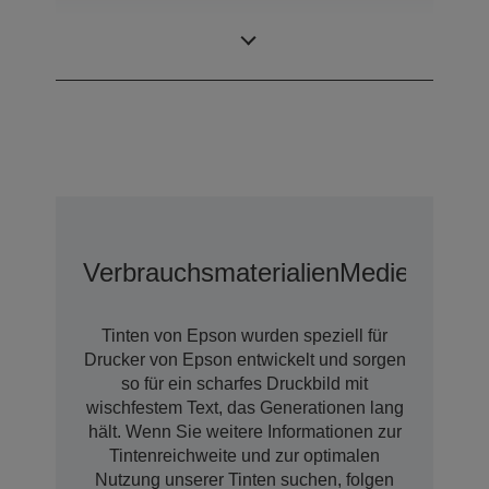
Minimale
3,3 pl
Tröpfchengröße
Verbrauchsmaterialien
Medien
Optio
Tinten von Epson wurden speziell für
Drucker von Epson entwickelt und sorgen
so für ein scharfes Druckbild mit
wischfestem Text, das Generationen lang
hält. Wenn Sie weitere Informationen zur
Tintenreichweite und zur optimalen
Nutzung unserer Tinten suchen, folgen