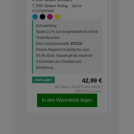
C13T00P1
7.500 Seiten farbig
260 ml
C13T00P640
Schulanf
Schulanfang
Spare 10
Spare 10 % auf ausgewählte EcoTank-
Tintenfla
Tintenflaschen.
Dein Gut
Dein Gutscheincode:
BTS10
Dieses An
Dieses Angebot ist gültig bis zum
30.08.202
30.08.2026. Rabatt gilt für maximal
3 Einheit
3 Einheiten pro Produkt und
Bestellun
Bestellung.
42,99 €
Auf Lager
Auf Lage
inkl. MwSt. (36,13 € ohne MwSt.)
(165,35 € pro Liter)
In den Warenkorb legen
In d