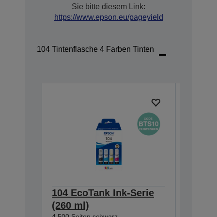
Sie bitte diesem Link:
https://www.epson.eu/pageyield
104 Tintenflasche 4 Farben Tinten
104 EcoTank Ink-Serie
104 Ec
(260 ml)
(65 ml
4.500 Seiten schwarz
4.500 Sei