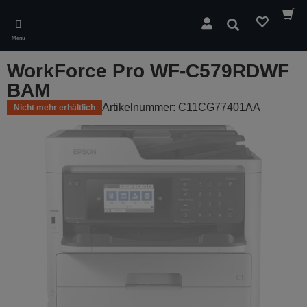
Skip
to
Suchen
main
Menü
content
WorkForce Pro WF-C579RDWF
BAM
Artikelnummer: C11CG77401AA
Nicht mehr erhältlich