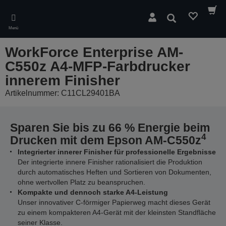
Skip
to
Suchen
main
Menü
content
WorkForce Enterprise AM-
C550z A4-MFP-Farbdrucker
innerem Finisher
Artikelnummer: C11CL29401BA
Sparen Sie bis zu 66 % Energie beim
4
Drucken mit dem Epson AM-C550z
Integrierter innerer Finisher für professionelle Ergebnisse
Der integrierte innere Finisher rationalisiert die Produktion
durch automatisches Heften und Sortieren von Dokumenten,
ohne wertvollen Platz zu beanspruchen.
Kompakte und dennoch starke A4-Leistung
Unser innovativer C-förmiger Papierweg macht dieses Gerät
zu einem kompakteren A4-Gerät mit der kleinsten Standfläche
seiner Klasse.