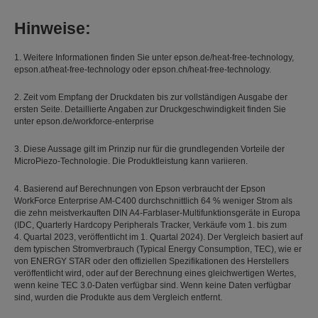
Hinweise:
1. Weitere Informationen finden Sie unter epson.de/heat-free-technology,
epson.at/heat-free-technology oder epson.ch/heat-free-technology.
2. Zeit vom Empfang der Druckdaten bis zur vollständigen Ausgabe der
ersten Seite. Detaillierte Angaben zur Druckgeschwindigkeit finden Sie
unter epson.de/workforce-enterprise
3. Diese Aussage gilt im Prinzip nur für die grundlegenden Vorteile der
MicroPiezo-Technologie. Die Produktleistung kann variieren.
4. Basierend auf Berechnungen von Epson verbraucht der Epson
WorkForce Enterprise AM-C400 durchschnittlich 64 % weniger Strom als
die zehn meistverkauften DIN A4-Farblaser-Multifunktionsgeräte in Europa
(IDC, Quarterly Hardcopy Peripherals Tracker, Verkäufe vom 1. bis zum
4. Quartal 2023, veröffentlicht im 1. Quartal 2024). Der Vergleich basiert auf
dem typischen Stromverbrauch (Typical Energy Consumption, TEC), wie er
von ENERGY STAR oder den offiziellen Spezifikationen des Herstellers
veröffentlicht wird, oder auf der Berechnung eines gleichwertigen Wertes,
wenn keine TEC 3.0-Daten verfügbar sind. Wenn keine Daten verfügbar
sind, wurden die Produkte aus dem Vergleich entfernt.