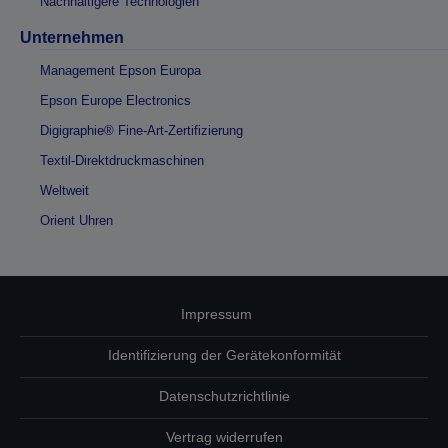
Nachhaltigere Technologien
Unternehmen
Management Epson Europa
Epson Europe Electronics
Digigraphie® Fine-Art-Zertifizierung
Textil-Direktdruckmaschinen
Weltweit
Orient Uhren
Impressum
Identifizierung der Gerätekonformität
Datenschutzrichtlinie
Vertrag widerrufen