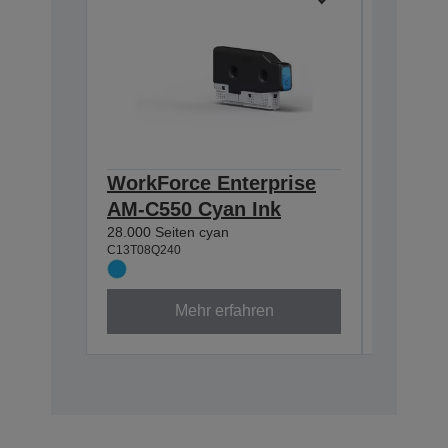
WorkForce Enterprise
WorkFo
AM-C550 Cyan Ink
AM-C5
28.000 Seiten cyan
28.000 Se
C13T08Q240
C13T08Q3
Mehr erfahren