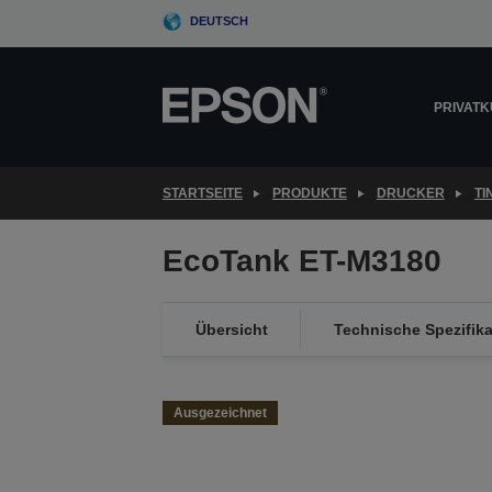
Skip
DEUTSCH
to
main
content
PRIVAT
STARTSEITE
PRODUKTE
DRUCKER
T
EcoTank ET-M3180
Übersicht
Technische Spezifik
Ausgezeichnet