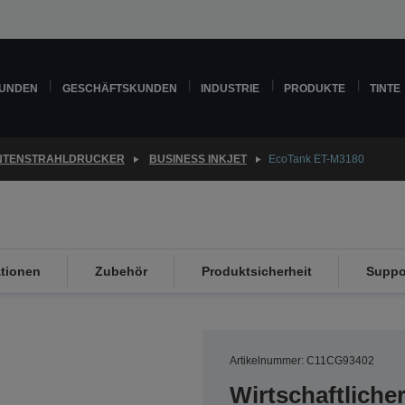
KUNDEN
GESCHÄFTSKUNDEN
INDUSTRIE
PRODUKTE
TINTE
INTENSTRAHLDRUCKER
BUSINESS INKJET
EcoTank ET-M3180
ationen
Zubehör
Produktsicherheit
Suppo
Artikelnummer: C11CG93402
Wirtschaftliche