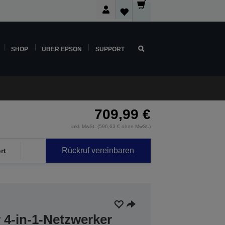
SHOP
ÜBER EPSON
SUPPORT
709,99 €
inkl. MwSt. (596,63 € ohne MwSt.)
Rückruf vereinbaren
rt
r 4-in-1-Netzwerker