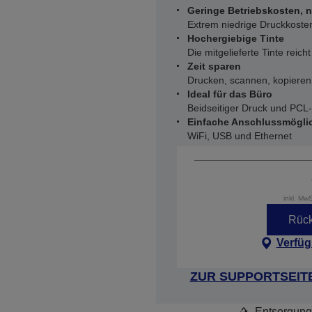
Geringe Betriebskosten, 
Extrem niedrige Druckkoste
Hochergiebige Tinte
Die mitgelieferte Tinte reic
Zeit sparen
Drucken, scannen, kopieren
Ideal für das Büro
Beidseitiger Druck und PCL
Einfache Anschlussmögli
WiFi, USB und Ethernet
inkl. Mw
Rück
Verfüg
ZUR SUPPORTSEIT
Entsorgung