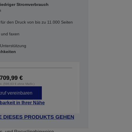
niedriger Stromverbrauch
n
ht für den Druck von bis zu 11.000 Seiten
 und faxen
-Unterstützung
chkeiten
709,99 €
St. (596,63 € ohne MwSt.)
ruf vereinbaren
barkeit in Ihrer Nähe
E DIESES PRODUKTS GEHEN
s- und Recyclinghinweise