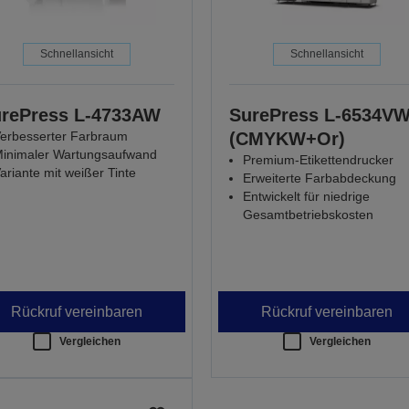
Schnellansicht
Schnellansicht
rePress L-4733AW
SurePress L-6534V
erbesserter Farbraum
(CMYKW+Or)
inimaler Wartungsaufwand
Premium-Etikettendrucker
ariante mit weißer Tinte
Erweiterte Farbabdeckung
Entwickelt für niedrige
Gesamtbetriebskosten
Rückruf vereinbaren
Rückruf vereinbaren
Vergleichen
Vergleichen