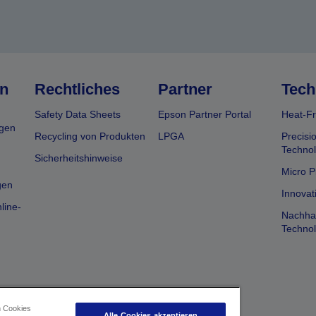
n
Rechtliches
Partner
Tech
Safety Data Sheets
Epson Partner Portal
Heat-Fr
gen
Recycling von Produkten
LPGA
Precisi
Technol
Sicherheitshinweise
Micro P
gen
Innovat
line-
Nachhal
Technol
n Cookies
Alle Cookies akzeptieren