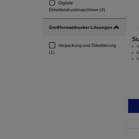
Digitale
Etikettendruckmaschinen (4)
Großformatdrucker Lösungen
Su
Verpackung und Etikettierung
V
(1)
M
V