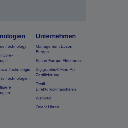
nologien
Unternehmen
ee Technology
Management Epson
Europa
onCore-
ogie
Epson Europe Electronics
iezo-Technologie
Digigraphie® Fine-Art-
Zertifizierung
ive Technologien
Textil-
tigere
Direktdruckmaschinen
ogien
Weltweit
Orient Uhren