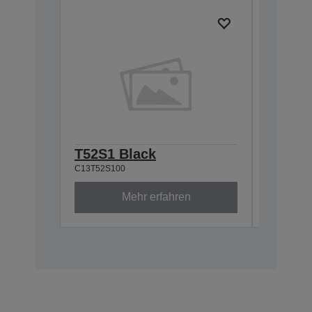
T52S1 Black
T52S0
C13T52S100
C13T52S0
Mehr erfahren