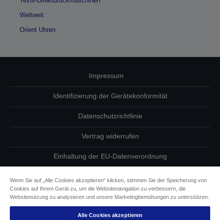
Textil-Direktdruckmaschinen
Weltweit
Orient Uhren
Impressum
Identifizierung der Gerätekonformität
Datenschutzrichtlinie
Vertrag widerrufen
Einhaltung der EU-Datenverordnung
Fragen zum Datenschutz
Wenn Sie auf „Alle Cookies akzeptieren“ klicken, stimmen Sie der Speicherung von
Cookies auf Ihrem Gerät zu, um die Websitenavigation zu verbessern, die
Informationen zu Cookies
Websitenutzung zu analysieren und unsere Marketingbemühungen zu unterstützen.
Alle Cookies akzeptieren
Epson Engagement für Barrierefreiheit