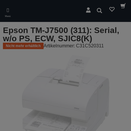
Skip
to
Suchen
main
Menü
content
Epson TM-J7500 (311): Serial,
w/o PS, ECW, SJIC8(K)
Artikelnummer: C31C520311
Nicht mehr erhältlich