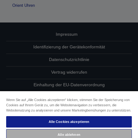
Orient Uhren
Impressum
Identifizierung der Gerätekonformität
Datenschutzrichtlinie
Vertrag widerrufen
Einhaltung der EU-Datenverordnung
Fragen zum Datenschutz
Wenn Sie auf „Alle Cookies akzeptieren“ klicken, stimmen Sie der Speicherung von
Cookies auf Ihrem Gerät zu, um die Websitenavigation zu verbessern, die
Informationen zu Cookies
Websitenutzung zu analysieren und unsere Marketingbemühungen zu unterstützen.
Alle Cookies akzeptieren
Epson Engagement für Barrierefreiheit
Alle ablehnen