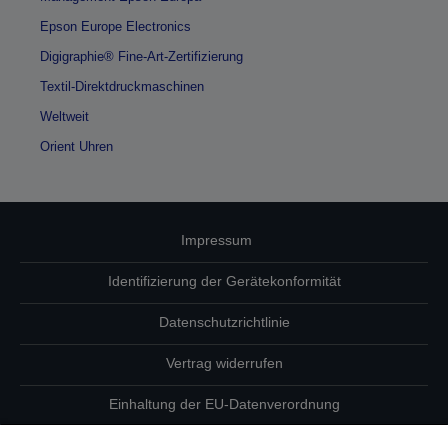
Epson Europe Electronics
Digigraphie® Fine-Art-Zertifizierung
Textil-Direktdruckmaschinen
Weltweit
Orient Uhren
Impressum
Identifizierung der Gerätekonformität
Datenschutzrichtlinie
Vertrag widerrufen
Einhaltung der EU-Datenverordnung
Fragen zum Datenschutz