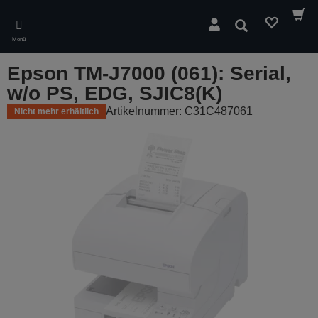
Skip
to
Suchen
main
Menü
content
Epson TM-J7000 (061): Serial,
w/o PS, EDG, SJIC8(K)
Artikelnummer: C31C487061
Nicht mehr erhältlich