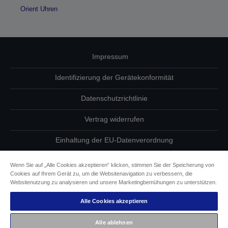
Orient Uhren
Impressum
Identifizierung der Gerätekonformität
Datenschutzrichtlinie
Vertrag widerrufen
Einhaltung der EU-Datenverordnung
Fragen zum Datenschutz
Wenn Sie auf „Alle Cookies akzeptieren“ klicken, stimmen Sie der Speicherung von
Cookies auf Ihrem Gerät zu, um die Websitenavigation zu verbessern, die
Informationen zu Cookies
Websitenutzung zu analysieren und unsere Marketingbemühungen zu unterstützen.
Alle Cookies akzeptieren
Epson Engagement für Barrierefreiheit
Alle ablehnen