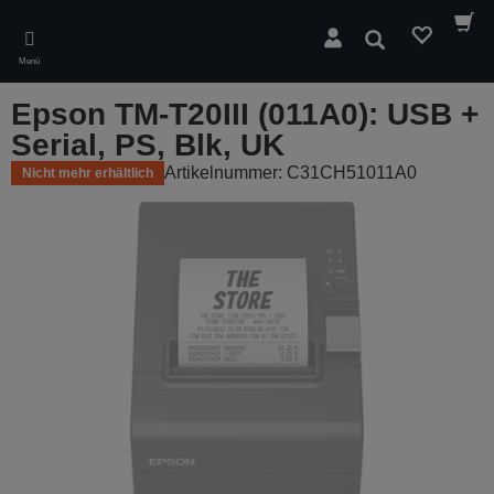
Skip
to
Suchen
main
Menü
content
Epson TM-T20III (011A0): USB +
Serial, PS, Blk, UK
Artikelnummer: C31CH51011A0
Nicht mehr erhältlich