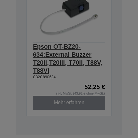
Epson OT-BZ20-
634:External Buzzer
T20II,T20III, T70II, T88V,
T88VI
C32C890634
52,25 €
inkl. MwSt. (43,91 € ohne MwSt.)
Mehr erfahren