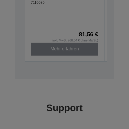
7110080
Wall h
TM-m3
C32C8810
81,56 €
inkl. MwSt. (68,54 € ohne MwSt.)
Mehr erfahren
Support