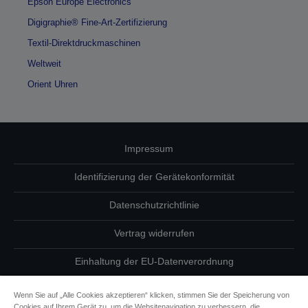
Epson Europe Electronics
Digigraphie® Fine-Art-Zertifizierung
Textil-Direktdruckmaschinen
Weltweit
Orient Uhren
Impressum
Identifizierung der Gerätekonformität
Datenschutzrichtlinie
Vertrag widerrufen
Einhaltung der EU-Datenverordnung
Fragen zum Datenschutz
Wenn Sie auf „Alle Cookies akzeptieren“ klicken, stimmen Sie der Speicherung von
Cookies auf Ihrem Gerät zu, um die Websitenavigation zu verbessern, die