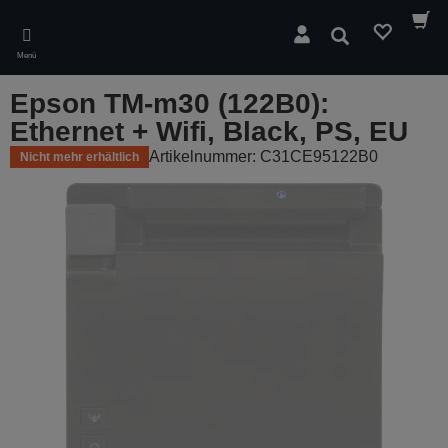
Skip
to
Suchen
main
Menü
content
Epson TM-m30 (122B0):
Ethernet + Wifi, Black, PS, EU
Artikelnummer: C31CE95122B0
Nicht mehr erhältlich