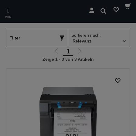
Skip
to
Suchen
main
Menü
content
Sortieren nach:
Filter
1
Zur
Zur
Zeige 1 - 3 von 3 Artikeln
vorherigen
nächsten
Seite
Seite