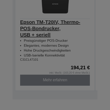
Epson TM-T20IV, Thermo-
Eps
POS-Bondrucker,
T20
USB + seriell
PS,
Preisgünstiger POS-Drucker
Pre
Elegantes, modernes Design
Ele
Hohe Druckgeschwindigkeiten
Hoh
USB-/serielle Konnektivität
USB-
C31CL47101
C31CL
194,21 €
inkl. MwSt. (163,20 € ohne MwSt.)
Mehr erfahren