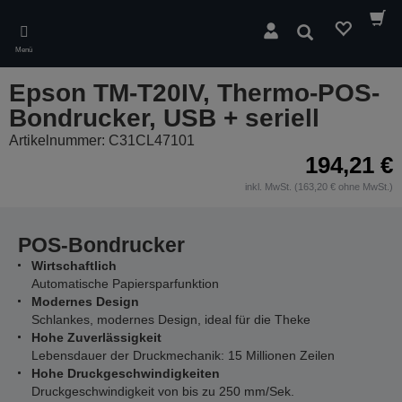
Skip
to
Suchen
main
Menü
content
Epson TM-T20IV, Thermo-POS-
Bondrucker, USB + seriell
Artikelnummer: C31CL47101
194,21 €
inkl. MwSt. (163,20 € ohne MwSt.)
POS-Bondrucker
Wirtschaftlich
Automatische Papiersparfunktion
Modernes Design
Schlankes, modernes Design, ideal für die Theke
Hohe Zuverlässigkeit
Lebensdauer der Druckmechanik: 15 Millionen Zeilen
Hohe Druckgeschwindigkeiten
Druckgeschwindigkeit von bis zu 250 mm/Sek.