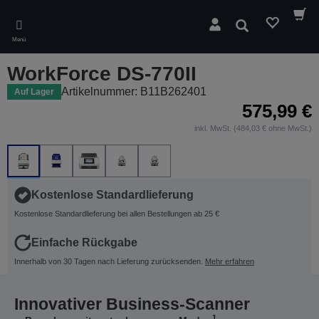
Skip
to
Suchen
main
Menü
content
WorkForce DS-770II
Artikelnummer: B11B262401
Auf Lager
575,99 €
inkl. MwSt. (484,03 € ohne MwSt.)
Kostenlose Standardlieferung
Kostenlose Standardlieferung bei allen Bestellungen ab 25 €
Einfache Rückgabe
Innerhalb von 30 Tagen nach Lieferung zurücksenden.
Mehr erfahren
Innovativer Business-Scanner
1