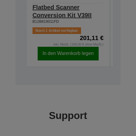
Flatbed Scanner
Reinig
B12B81929
Conversion Kit V39II
B12B819011FD
Noch 1 Artikel verfügbar
201,11 €
Auf Lage
inkl. MwSt. (169,00 € ohne MwSt.)
In den Warenkorb legen
In d
Support