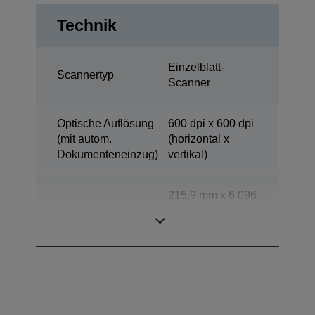
Technik
Einzelblatt-
Scannertyp
Scanner
Optische Auflösung
600 dpi x 600 dpi
(mit autom.
(horizontal x
Dokumenteneinzug)
vertikal)
215,9 mm x 6.096
Scanbereich
mm (horizontal x
vertikal)