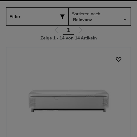
Sortieren nach:
Filter
1
Zur
Zur
Zeige 1 - 14 von 14 Artikeln
vorherigen
nächsten
Seite
Seite