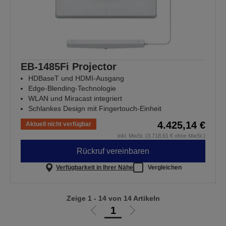
EB-1485Fi Projector
HDBaseT und HDMI-Ausgang
Edge-Blending-Technologie
WLAN und Miracast integriert
Schlankes Design mit Fingertouch-Einheit
4.425,14 €
Aktuell nicht verfügbar
inkl. MwSt. (3.718,61 € ohne MwSt.)
Rückruf vereinbaren
Verfügbarkeit in Ihrer Nähe
Vergleichen
Zeige 1 - 14 von 14 Artikeln
1
Zur
Zur
vorherigen
nächsten