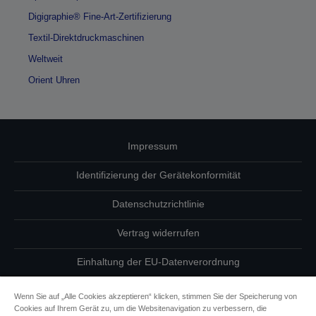
Digigraphie® Fine-Art-Zertifizierung
Textil-Direktdruckmaschinen
Weltweit
Orient Uhren
Impressum
Identifizierung der Gerätekonformität
Datenschutzrichtlinie
Vertrag widerrufen
Einhaltung der EU-Datenverordnung
Fragen zum Datenschutz
Wenn Sie auf „Alle Cookies akzeptieren“ klicken, stimmen Sie der Speicherung von
Cookies auf Ihrem Gerät zu, um die Websitenavigation zu verbessern, die