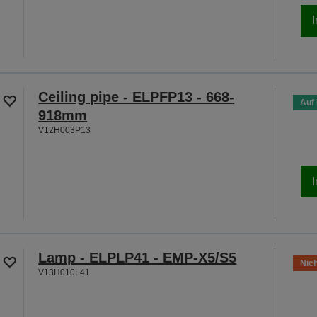
Ceiling pipe - ELPFP13 - 668-
Auf
918mm
V12H003P13
Lamp - ELPLP41 - EMP-X5/S5
Nich
V13H010L41