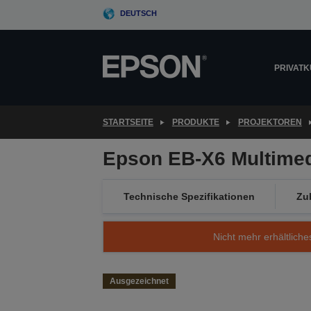
Skip
DEUTSCH
to
main
content
PRIVAT
STARTSEITE
PRODUKTE
PROJEKTOREN
Epson EB-X6 Multimed
Technische Spezifikationen
Zu
Nicht mehr erhältliche
Ausgezeichnet