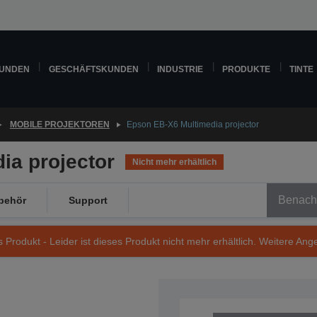
KUNDEN
GESCHÄFTSKUNDEN
INDUSTRIE
PRODUKTE
TINTE
MOBILE PROJEKTOREN
Epson EB-X6 Multimedia projector
ia projector
Nicht mehr erhältlich
Benachr
behör
Support
s Produkt - Leider ist dieses Produkt nicht mehr erhältlich. Weitere Ang
Artikelnummer: V11H284040