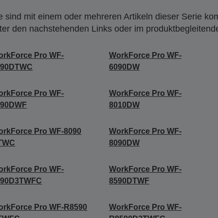
 sind mit einem oder mehreren Artikeln dieser Serie ko
nter den nachstehenden Links oder im produktbegleiten
rkForce Pro WF-
WorkForce Pro WF-
090DTWC
6090DW
rkForce Pro WF-
WorkForce Pro WF-
590DWF
8010DW
orkForce Pro WF-8090
WorkForce Pro WF-
TWC
8090DW
rkForce Pro WF-
WorkForce Pro WF-
590D3TWFC
8590DTWF
orkForce Pro WF-R8590
WorkForce Pro WF-