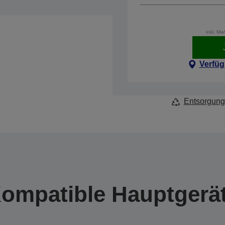
inkl. M
Verfüg
Entsorgung
ompatible Hauptgerä