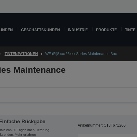
KUNDEN
GESCHÄFTSKUNDEN
INDUSTRIE
PRODUKTE
TINTE
TINTENPATRONEN
WF-(R)8xxx / 6xxx Series Maintenance Box
ries Maintenance
Einfache Rückgabe
Artikelnummer: C13T671200
halb von 30 Tagen nach Lieferung
ksenden.
Mehr erfahren