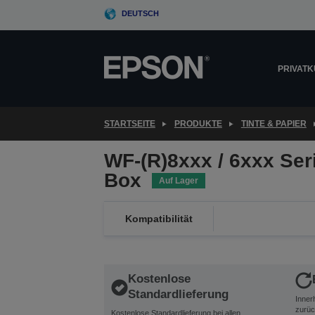
Skip
DEUTSCH
to
main
content
PRIVAT
STARTSEITE
PRODUKTE
TINTE & PAPIER
WF-(R)8xxx / 6xxx Se
Box
Auf Lager
Kompatibilität
Kostenlose
Standardlieferung
Inner
zurüc
Kostenlose Standardlieferung bei allen