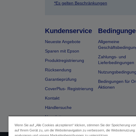
*Es gelten Beschränkungen
Kundenservice
Bedingunge
Neueste Angebote
Allgemeine
Geschäftsbedingun
Sparen mit Epson
Zahlungs- und
Produktregistrierung
Lieferbedingungen
Rücksendung
Nutzungsbedingun
Garantieprüfung
Bedingungen für On
Aktionen
CoverPlus- Registrierung
Kontakt
Händlersuche
Newsletter
Wenn Sie auf „Alle Cookies akzeptieren“ klicken, stimmen Sie der Speicherung vo
auf Ihrem Gerät zu, um die Websitenavigation zu verbessern, die Websitenutzung
analysieren und unsere Marketingbemühungen zu unterstützen.