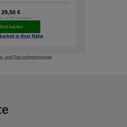
29,50 €
wSt. (24,79 € ohne MwSt.)
Jetzt kaufen
barkeit in Ihrer Nähe
s- und Recyclinghinweise
te