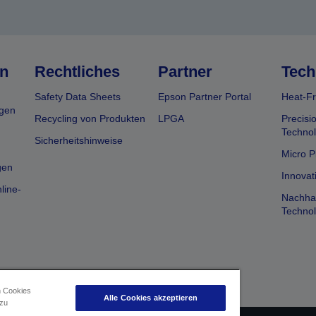
n
Rechtliches
Partner
Tech
Safety Data Sheets
Epson Partner Portal
Heat-Fr
gen
Recycling von Produkten
LPGA
Precisi
Technol
Sicherheitshinweise
Micro P
gen
Innovat
line-
Nachhal
Technol
n Cookies
Alle Cookies akzeptieren
 zu