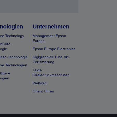
nologien
Unternehmen
ee Technology
Management Epson
Europa
onCore-
ogie
Epson Europe Electronics
iezo-Technologie
Digigraphie® Fine-Art-
Zertifizierung
ive Technologien
Textil-
tigere
Direktdruckmaschinen
ogien
Weltweit
Orient Uhren