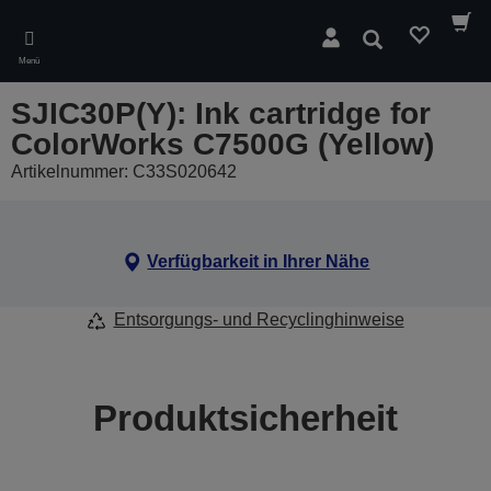
Skip
to
Suchen
main
Menü
content
SJIC30P(Y): Ink cartridge for
ColorWorks C7500G (Yellow)
Artikelnummer: C33S020642
Verfügbarkeit in Ihrer Nähe
Entsorgungs- und Recyclinghinweise
Produktsicherheit