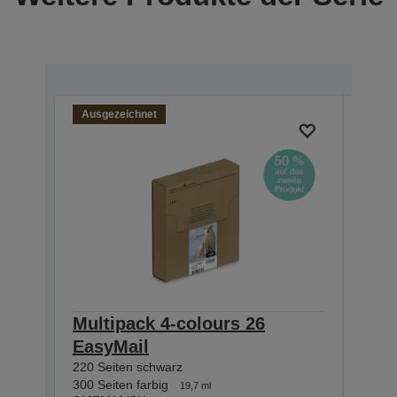
Ausgezeichnet
Multipack 4-colours 26
Sing
EasyMail
Pre
220 Seiten schwarz
220 S
C13T2
300 Seiten farbig
19,7 ml