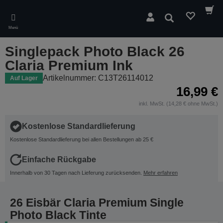
Skip
to
Suchen
main
Menü
content
Singlepack Photo Black 26
Claria Premium Ink
Artikelnummer: C13T26114012
Auf Lager
16,99 €
inkl. MwSt. (14,28 € ohne MwSt.)
Kostenlose Standardlieferung
Kostenlose Standardlieferung bei allen Bestellungen ab 25 €
Einfache Rückgabe
Innerhalb von 30 Tagen nach Lieferung zurücksenden.
Mehr erfahren
26 Eisbär Claria Premium Single
Photo Black Tinte