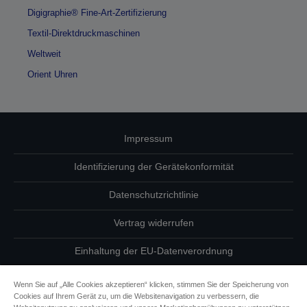
Digigraphie® Fine-Art-Zertifizierung
Textil-Direktdruckmaschinen
Weltweit
Orient Uhren
Impressum
Identifizierung der Gerätekonformität
Datenschutzrichtlinie
Vertrag widerrufen
Einhaltung der EU-Datenverordnung
Fragen zum Datenschutz
Wenn Sie auf „Alle Cookies akzeptieren“ klicken, stimmen Sie der Speicherung von
Cookies auf Ihrem Gerät zu, um die Websitenavigation zu verbessern, die