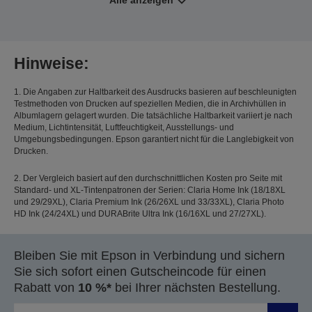
Alle anzeigen
Hinweise:
1. Die Angaben zur Haltbarkeit des Ausdrucks basieren auf beschleunigten
Testmethoden von Drucken auf speziellen Medien, die in Archivhüllen in
Albumlagern gelagert wurden. Die tatsächliche Haltbarkeit variiert je nach
Medium, Lichtintensität, Luftfeuchtigkeit, Ausstellungs- und
Umgebungsbedingungen. Epson garantiert nicht für die Langlebigkeit von
Drucken.
2. Der Vergleich basiert auf den durchschnittlichen Kosten pro Seite mit
Standard- und XL-Tintenpatronen der Serien: Claria Home Ink (18/18XL
und 29/29XL), Claria Premium Ink (26/26XL und 33/33XL), Claria Photo
HD Ink (24/24XL) und DURABrite Ultra Ink (16/16XL und 27/27XL).
Bleiben Sie mit Epson in Verbindung und sichern
Sie sich sofort einen Gutscheincode für einen
Rabatt von
10 %*
bei Ihrer nächsten Bestellung.