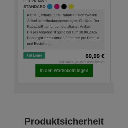
STAN
C13T26164511
STANDARD
Kauf
Kaufe 1, erhalte 50 % Rabatt auf den zweiten
Arti
Artikel bei teilnahmeberechtigten Geräten. Der
Der R
Rabatt gilt nur für den günstigsten Artikel.
Dies
Dieses Angebot ist gültig bis zum 30.08.2026.
Rabat
Rabatt gilt für maximal 3 Einheiten pro Produkt
und 
und Bestellung.
69,99 €
Auf Lager
Auf 
inkl. MwSt. (58,82 € ohne MwSt.)
In den Warenkorb legen
Produktsicherheit