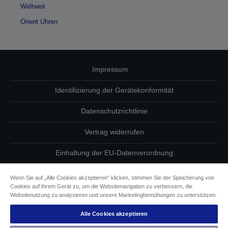
Weltweit
Orient Uhren
Impressum
Identifizierung der Gerätekonformität
Datenschutzrichtlinie
Vertrag widerrufen
Einhaltung der EU-Datenverordnung
Fragen zum Datenschutz
Wenn Sie auf „Alle Cookies akzeptieren“ klicken, stimmen Sie der Speicherung von
Cookies auf Ihrem Gerät zu, um die Websitenavigation zu verbessern, die
Informationen zu Cookies
Websitenutzung zu analysieren und unsere Marketingbemühungen zu unterstützen.
Alle Cookies akzeptieren
Epson Engagement für Barrierefreiheit