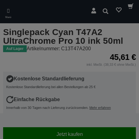
Skip
to
Suchen
main
Menü
content
Singlepack Cyan T47A2
UltraChrome Pro 10 ink 50ml
Artikelnummer: C13T47A200
Auf Lager
45,61 €
inkl. MwSt. (38,33 € ohne MwSt.)
Kostenlose Standardlieferung
Kostenlose Standardlieferung bei allen Bestellungen ab 25 €
Einfache Rückgabe
Innerhalb von 30 Tagen nach Lieferung zurücksenden.
Mehr erfahren
Jetzt kaufen