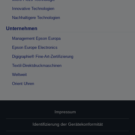
Innovative Technologien
Nachhaltigere Technologien
Unternehmen
Management Epson Europa
Epson Europe Electronics
Digigraphie® Fine-Art-Zertifizierung
Textil-Direktdruckmaschinen
Weltweit
Orient Uhren
Impressum
Identifizierung der Gerätekonformität