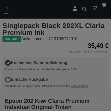
Skip
to
Suchen
main
Menü
content
Singlepack Black 202XL Claria
Premium Ink
Artikelnummer: C13T02G14010
Auf Lager
35,49 €
inkl. MwSt. (29,82 € ohne MwSt.)
Kostenlose Standardlieferung
Kostenlose Standardlieferung bei allen Bestellungen ab 25 €
Einfache Rückgabe
Innerhalb von 30 Tagen nach Lieferung zurücksenden.
Mehr erfahren
Epson 202 Kiwi Claria Premium
Indvidual Original-Tinten