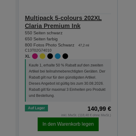
Multipack 5-colours 202XL
Sin
Claria Premium Ink
Cla
550 Seiten schwarz
550 S
C13T0
650 Seiten farbig
XL
800 Fotos Photo Schwarz
47,2 ml
C13T02G74010
Kauf
XL
Arti
Kaufe 1, erhalte 50 % Rabatt auf den zweiten
Der R
Artikel bei teilnahmeberechtigten Geräten. Der
Dies
Rabatt gilt nur für den günstigsten Artikel.
Rabat
Dieses Angebot ist gültig bis zum 30.08.2026.
und 
Rabatt gilt für maximal 3 Einheiten pro Produkt
und Bestellung.
140,99 €
Auf Lager
Auf 
inkl. MwSt. (118,48 € ohne MwSt.)
In den Warenkorb legen