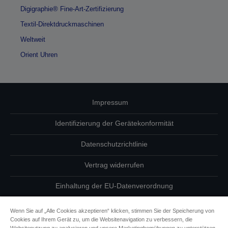
Digigraphie® Fine-Art-Zertifizierung
Textil-Direktdruckmaschinen
Weltweit
Orient Uhren
Impressum
Identifizierung der Gerätekonformität
Datenschutzrichtlinie
Vertrag widerrufen
Einhaltung der EU-Datenverordnung
Fragen zum Datenschutz
Wenn Sie auf „Alle Cookies akzeptieren“ klicken, stimmen Sie der Speicherung von
Cookies auf Ihrem Gerät zu, um die Websitenavigation zu verbessern, die
Informationen zu Cookies