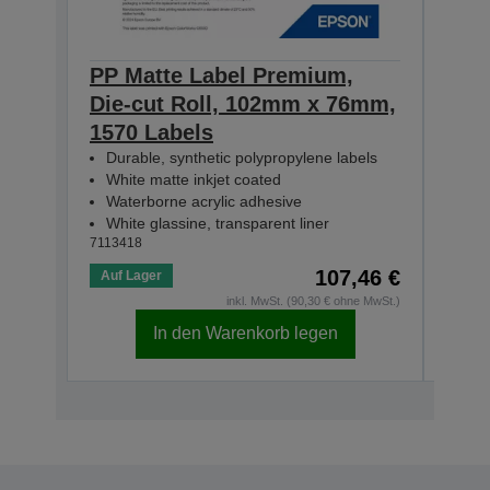
PP Matte Label Premium,
PP 
Die-cut Roll, 102mm x 76mm,
Die
1570 Labels
231
Durable, synthetic polypropylene labels
Dur
White matte inkjet coated
Whi
Waterborne acrylic adhesive
Wat
White glassine, transparent liner
Whit
7113418
71134
107,46 €
Auf Lager
Auf 
inkl. MwSt. (90,30 € ohne MwSt.)
In den Warenkorb legen