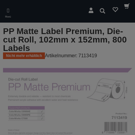
Skip
to
Suchen
main
Menü
content
PP Matte Label Premium, Die-
cut Roll, 102mm x 152mm, 800
Labels
Artikelnummer: 7113419
Nicht mehr erhältlich