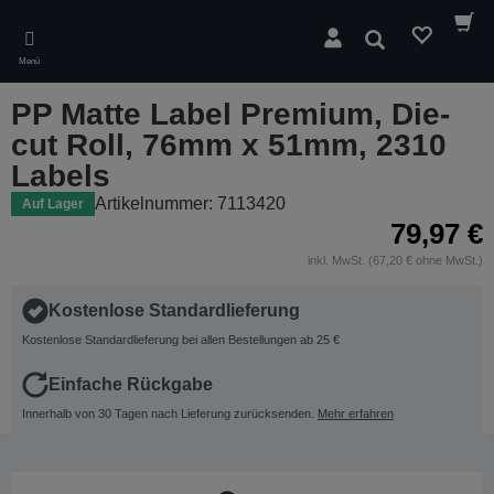
Skip
to
Suchen
main
Menü
content
PP Matte Label Premium, Die-
cut Roll, 76mm x 51mm, 2310
Labels
Artikelnummer: 7113420
Auf Lager
79,97 €
inkl. MwSt. (67,20 € ohne MwSt.)
Kostenlose Standardlieferung
Kostenlose Standardlieferung bei allen Bestellungen ab 25 €
Einfache Rückgabe
Innerhalb von 30 Tagen nach Lieferung zurücksenden.
Mehr erfahren