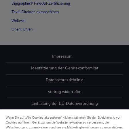
Digigraphie® Fine-Art-Zertifizierung
Textil-Direktdruckmaschinen
Weltweit
Orient Uhren
Impressum
Identifizierung der Gerätekonformität
Datenschutzrichtlinie
Vertrag widerrufen
Einhaltung der EU-Datenverordnung
Fragen zum Datenschutz
Wenn Sie auf „Alle Cookies akzeptieren“ klicken, stimmen Sie der Speicherung von
Cookies auf Ihrem Gerät zu, um die Websitenavigation zu verbessern, die
Informationen zu Cookies
Websitenutzung zu analysieren und unsere Marketingbemühungen zu unterstützen.