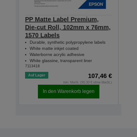
PP Matte Label Premium,
PP 
Die-cut Roll, 102mm x 76mm,
Die
1570 Labels
231
Durable, synthetic polypropylene labels
Dur
White matte inkjet coated
Whi
Waterborne acrylic adhesive
Wat
White glassine, transparent liner
Whit
7113418
71134
107,46 €
Auf Lager
Auf 
inkl. MwSt. (90,30 € ohne MwSt.)
In den Warenkorb legen