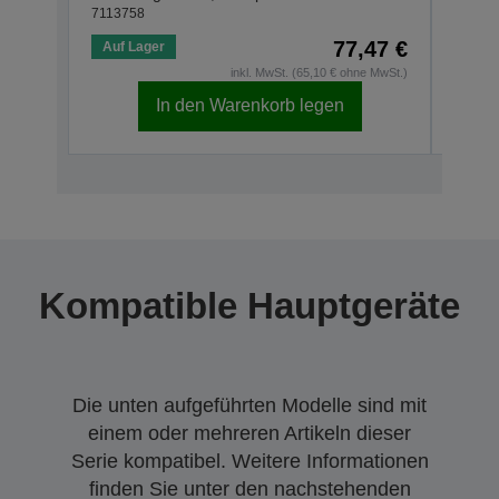
7113758
71137
77,47 €
Auf Lager
Auf 
inkl. MwSt. (65,10 € ohne MwSt.)
In den Warenkorb legen
Kompatible Hauptgeräte
Die unten aufgeführten Modelle sind mit
einem oder mehreren Artikeln dieser
Serie kompatibel. Weitere Informationen
finden Sie unter den nachstehenden