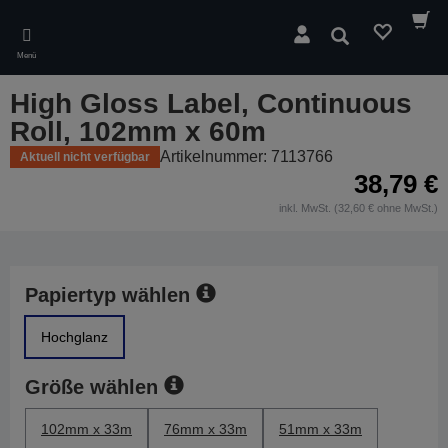
Skip
to
Suchen
main
Menü
content
High Gloss Label, Continuous
Roll, 102mm x 60m
Artikelnummer: 7113766
Aktuell nicht verfügbar
38,79 €
inkl. MwSt. (32,60 € ohne MwSt.)
Papiertyp wählen
Hochglanz
Größe wählen
102mm x 33m
76mm x 33m
51mm x 33m