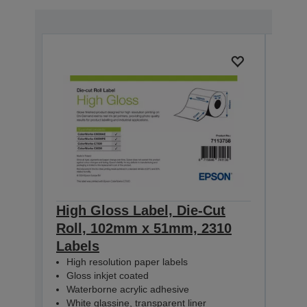
High Gloss Label, Die-Cut
High
Roll, 102mm x 51mm, 2310
Rol
Labels
Lab
High resolution paper labels
Hig
Gloss inkjet coated
Glo
Waterborne acrylic adhesive
Wat
White glassine, transparent liner
Whit