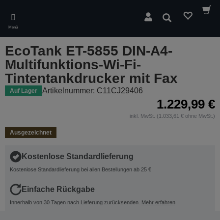
Skip
to
Suchen
main
Menü
content
EcoTank ET-5855 DIN-A4-
Multifunktions-Wi-Fi-
Tintentankdrucker mit Fax
Artikelnummer: C11CJ29406
Auf Lager
1.229,99 €
inkl. MwSt. (1.033,61 € ohne MwSt.)
Ausgezeichnet
Kostenlose Standardlieferung
Kostenlose Standardlieferung bei allen Bestellungen ab 25 €
Einfache Rückgabe
Innerhalb von 30 Tagen nach Lieferung zurücksenden.
Mehr erfahren