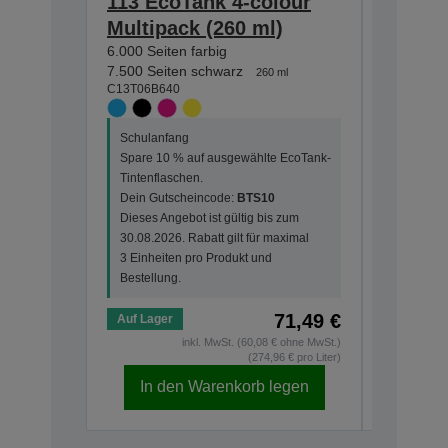
113 EcoTank 4-colour
113 Ec
Multipack (260 ml)
Black i
6.000 Seiten farbig
7.500 Sei
C13T06B1
7.500 Seiten schwarz
260 ml
C13T06B640
Schulanf
Schulanfang
Spare 10
Spare 10 % auf ausgewählte EcoTank-
Tintenfla
Tintenflaschen.
Dein Gut
Dein Gutscheincode:
BTS10
Dieses An
Dieses Angebot ist gültig bis zum
30.08.202
30.08.2026. Rabatt gilt für maximal
3 Einheit
3 Einheiten pro Produkt und
Bestellun
Bestellung.
71,49 €
Auf Lager
Auf Lage
inkl. MwSt. (60,08 € ohne MwSt.)
(274,96 € pro Liter)
In den Warenkorb legen
In d