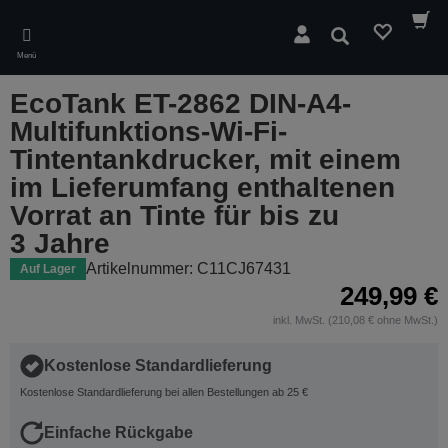
Skip
to
Suchen
main
Menü
content
EcoTank ET-2862 DIN-A4-
Multifunktions-Wi-Fi-
Tintentankdrucker, mit einem
im Lieferumfang enthaltenen
Vorrat an Tinte für bis zu
3 Jahre
Artikelnummer: C11CJ67431
Auf Lager
249,99 €
inkl. MwSt. (210,08 € ohne MwSt.)
Kostenlose Standardlieferung
Kostenlose Standardlieferung bei allen Bestellungen ab 25 €
Einfache Rückgabe