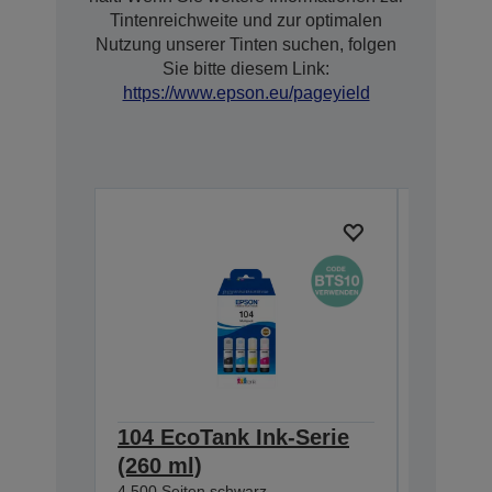
Tintenreichweite und zur optimalen
Nutzung unserer Tinten suchen, folgen
Sie bitte diesem Link:
https://www.epson.eu/pageyield
104 EcoTank Ink-Serie
104 Ec
(260 ml)
(65 ml
4.500 Seiten schwarz
4.500 Sei