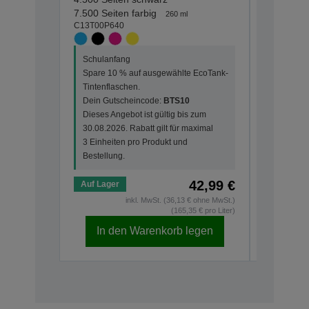
C13T00P1
7.500 Seiten farbig
260 ml
C13T00P640
Schulanf
Schulanfang
Spare 10
Spare 10 % auf ausgewählte EcoTank-
Tintenfla
Tintenflaschen.
Dein Gut
Dein Gutscheincode:
BTS10
Dieses An
Dieses Angebot ist gültig bis zum
30.08.202
30.08.2026. Rabatt gilt für maximal
3 Einheit
3 Einheiten pro Produkt und
Bestellun
Bestellung.
42,99 €
Auf Lager
Auf Lage
inkl. MwSt. (36,13 € ohne MwSt.)
(165,35 € pro Liter)
In den Warenkorb legen
In d