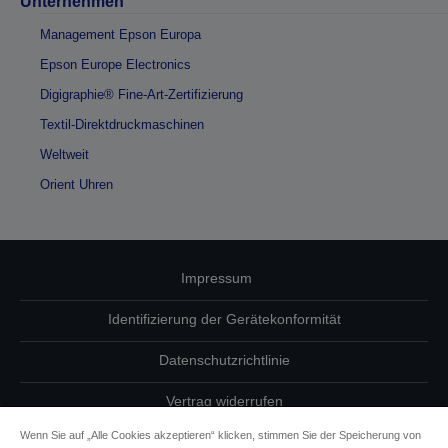
Unternehmen
Management Epson Europa
Epson Europe Electronics
Digigraphie® Fine-Art-Zertifizierung
Textil-Direktdruckmaschinen
Weltweit
Orient Uhren
Impressum
Identifizierung der Gerätekonformität
Datenschutzrichtlinie
Vertrag widerrufen
Wenn Sie auf „Alle Cookies akzeptieren“ klicken, stimmen Sie der Speicherung von
Einhaltung der EU-Datenverordnung