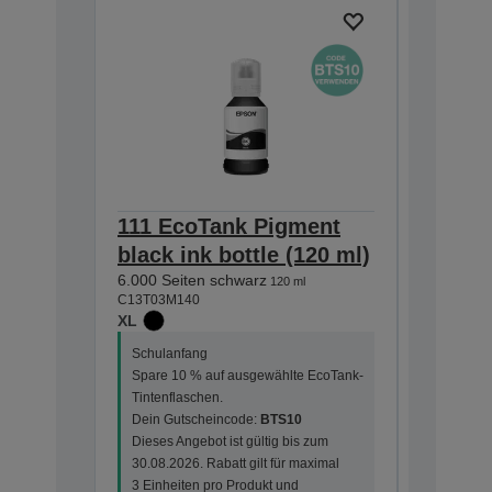
111 EcoTank Pigment
XP-510
black ink bottle (120 ml)
ET-370
6.000 Seiten schwarz
L6000 
120 ml
C13T03M140
Maint
XL
C13T04D1
Schulanfang
Spare 10 % auf ausgewählte EcoTank-
Tintenflaschen.
Dein Gutscheincode:
BTS10
Dieses Angebot ist gültig bis zum
30.08.2026. Rabatt gilt für maximal
3 Einheiten pro Produkt und