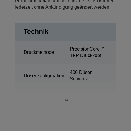
Produktmerkmale und technische Daten können
jederzeit ohne Ankündigung geändert werden.
Technik
PrecisionCore™
Druckmethode
TFP Druckkopf
400 Düsen
Düsenkonfiguration
Schwarz
Minimale
2,8 pl
Tröpfchengröße