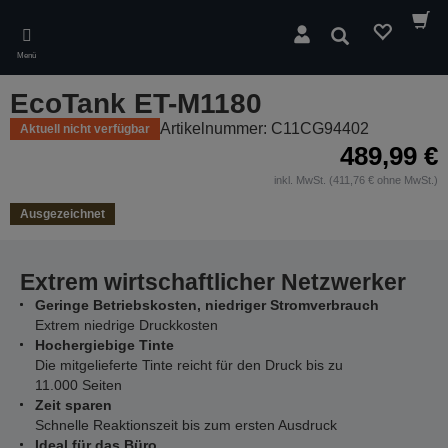
Skip
to
Suchen
main
Menü
content
EcoTank ET-M1180
Artikelnummer: C11CG94402
Aktuell nicht verfügbar
489,99 €
inkl. MwSt. (411,76 € ohne MwSt.)
Ausgezeichnet
Extrem wirtschaftlicher Netzwerker
Geringe Betriebskosten, niedriger Stromverbrauch
Extrem niedrige Druckkosten
Hochergiebige Tinte
Die mitgelieferte Tinte reicht für den Druck bis zu
11.000 Seiten
Zeit sparen
Schnelle Reaktionszeit bis zum ersten Ausdruck
Ideal für das Büro