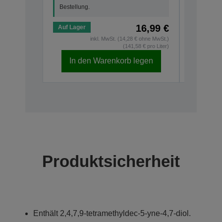
Bestellung.
16,99 €
Auf Lager
Auf Lage
inkl. MwSt. (14,28 € ohne MwSt.)
(141,58 € pro Liter)
In den Warenkorb legen
In d
Produktsicherheit
Enthält 2,4,7,9-tetramethyldec-5-yne-4,7-diol.