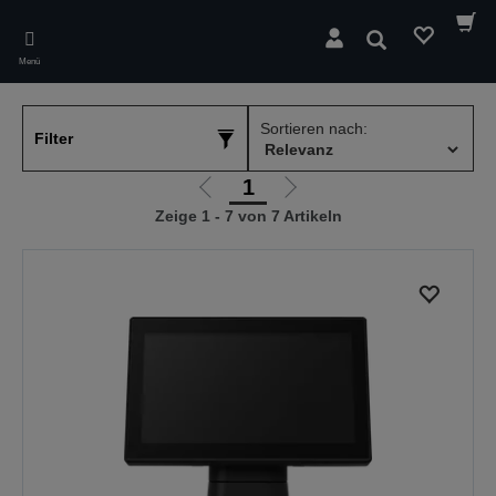
Skip
to
Suchen
main
Menü
content
Sortieren nach:
Filter
1
Zur
Zur
Zeige 1 - 7 von 7 Artikeln
vorherigen
nächsten
Seite
Seite