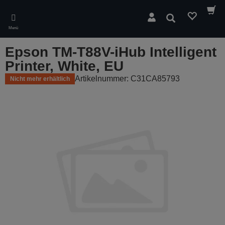
Skip
to
Suchen
main
Menü
content
Epson TM-T88V-iHub Intelligent
Printer, White, EU
Artikelnummer: C31CA85793
Nicht mehr erhältlich