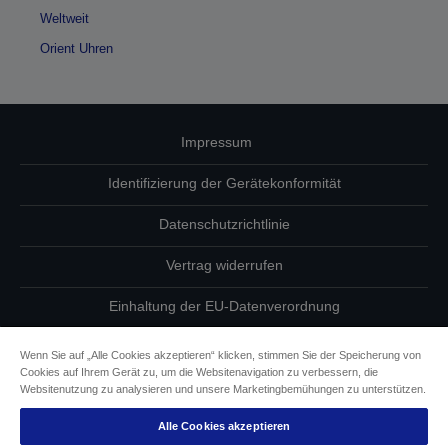
Weltweit
Orient Uhren
Impressum
Identifizierung der Gerätekonformität
Datenschutzrichtlinie
Vertrag widerrufen
Einhaltung der EU-Datenverordnung
Fragen zum Datenschutz
Wenn Sie auf „Alle Cookies akzeptieren“ klicken, stimmen Sie der Speicherung von
Cookies auf Ihrem Gerät zu, um die Websitenavigation zu verbessern, die
Informationen zu Cookies
Websitenutzung zu analysieren und unsere Marketingbemühungen zu unterstützen.
Alle Cookies akzeptieren
Epson Engagement für Barrierefreiheit