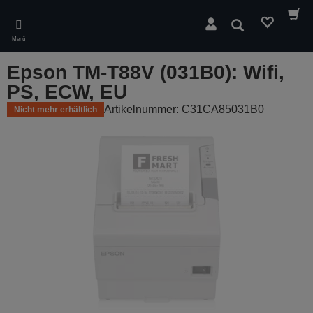
Skip
to
Suchen
main
Menü
content
Epson TM-T88V (031B0): Wifi,
PS, ECW, EU
Artikelnummer: C31CA85031B0
Nicht mehr erhältlich