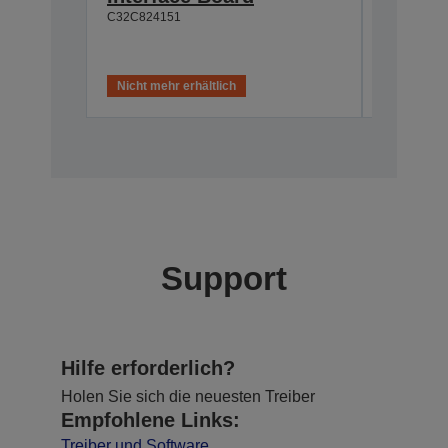
C32C824151
C32C82411
Nicht mehr erhältlich
Nicht meh
Support
Hilfe erforderlich?
Holen Sie sich die neuesten Treiber
Empfohlene Links:
Treiber und Software