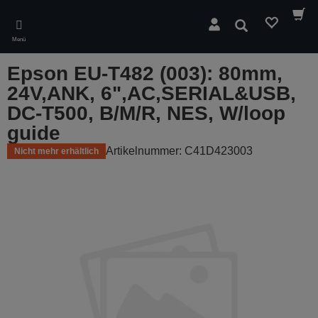
Skip
to
Suchen
main
Menü
content
Epson EU-T482 (003): 80mm,
24V,ANK, 6",AC,SERIAL&USB,
DC-T500, B/M/R, NES, W/loop
guide
Artikelnummer: C41D423003
Nicht mehr erhältlich