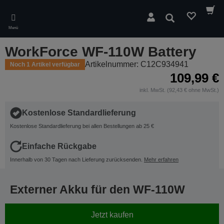
Skip
to
Suchen
main
Menü
content
WorkForce WF-110W Battery
Artikelnummer: C12C934941
Noch 1 Artikel verfügbar
109,99 €
inkl. MwSt. (92,43 € ohne MwSt.)
Kostenlose Standardlieferung
Kostenlose Standardlieferung bei allen Bestellungen ab 25 €
Einfache Rückgabe
Innerhalb von 30 Tagen nach Lieferung zurücksenden.
Mehr erfahren
Externer Akku für den WF-110W
Jetzt kaufen