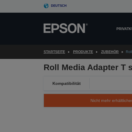
Skip
DEUTSCH
to
main
content
PRIVAT
STARTSEITE
PRODUKTE
ZUBEHÖR
Rol
Roll Media Adapter T 
Kompatibilität
Nicht mehr erhältliche