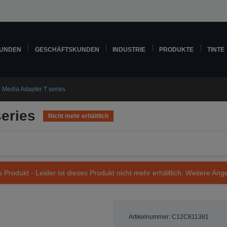
KUNDEN
GESCHÄFTSKUNDEN
INDUSTRIE
PRODUKTE
TINTE
l Media Adapter T series
series
Nicht mehr erhältlich
s Produkt - Leider ist dieses Produkt nicht mehr erhältlich. Weitere Ang
Artikelnummer: C12C811381