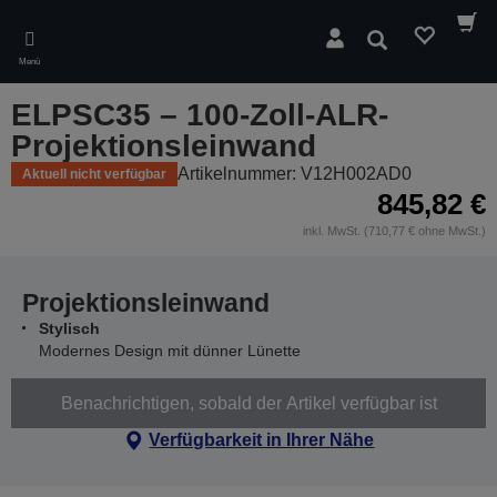
Skip
to
Suchen
main
Menü
content
ELPSC35 – 100-Zoll-ALR-
Projektionsleinwand
Artikelnummer: V12H002AD0
Aktuell nicht verfügbar
845,82 €
inkl. MwSt. (710,77 € ohne MwSt.)
Projektionsleinwand
Stylisch
Modernes Design mit dünner Lünette
Benachrichtigen, sobald der Artikel verfügbar ist
Verfügbarkeit in Ihrer Nähe