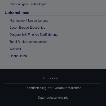
Nachhaltigere Technologien
Unternehmen
Management Epson Europa
Epson Europe Electronics
Digigraphie® Fine-Art-Zertifizierung
Textil-Direktdruckmaschinen
Weltweit
Orient Uhren
Impressum
Identifizierung der Gerätekonformität
Datenschutzrichtlinie