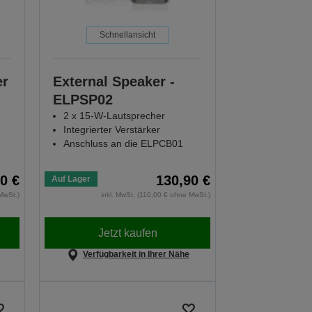
Schnellansicht
er
External Speaker -
ELPSP02
2 x 15-W-Lautsprecher
Integrierter Verstärker
Anschluss an die ELPCB01
0 €
130,90 €
Auf Lager
MwSt.)
inkl. MwSt. (110,00 € ohne MwSt.)
Jetzt kaufen
Verfügbarkeit in Ihrer Nähe