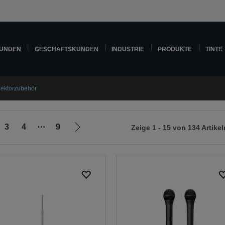
KUNDEN
GESCHÄFTSKUNDEN
INDUSTRIE
PRODUKTE
TINTE
jektorzubehör
3
4
⋯
9
Zeige 1 - 15 von 134 Artikel
Zur
nächsten
Seite