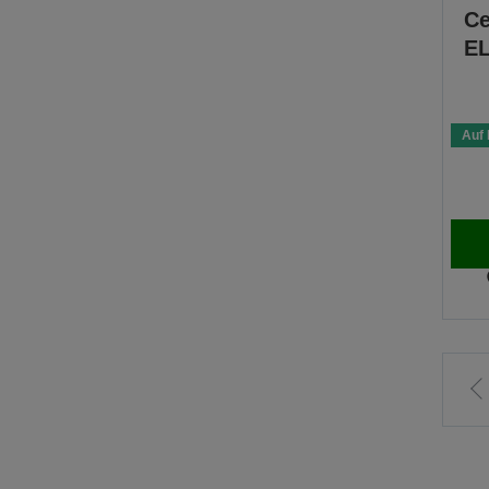
Ce
EL
Auf 
Z
v
S