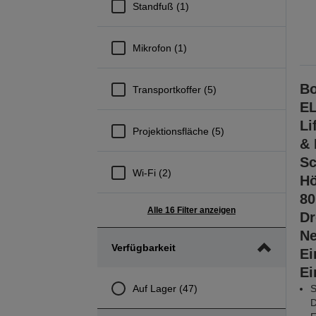
Standfuß (1)
Mikrofon (1)
Bo
Transportkoffer (5)
EL
Li
Projektionsfläche (5)
& 
Sc
Wi-Fi (2)
Hö
80
Alle 16 Filter anzeigen
Dr
Ne
Verfügbarkeit
Ei
Ei
Auf Lager (47)
S
D