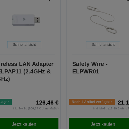
Schnellansicht
Schnellansicht
reless LAN Adapter
Safety Wire -
ELPAP11 (2.4GHz &
ELPWR01
GHz)
126,46 €
21,1
Lager
Noch 1 Artikel verfügbar
inkl. MwSt. (106,27 € ohne MwSt.)
inkl. MwSt. (17,80 € ohne 
Jetzt kaufen
Jetzt kaufen