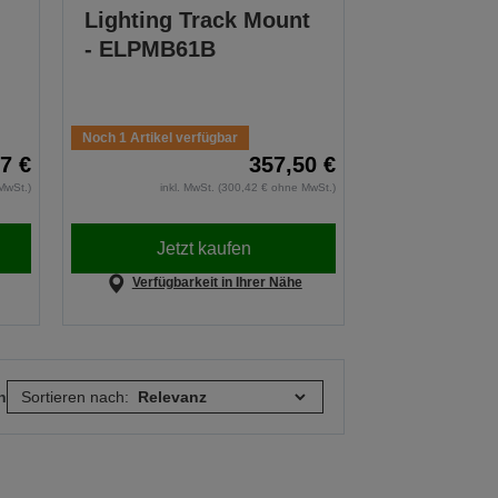
Lighting Track Mount
- ELPMB61B
Noch 1 Artikel verfügbar
7 €
357,50 €
MwSt.)
inkl. MwSt. (300,42 € ohne MwSt.)
Jetzt kaufen
Verfügbarkeit in Ihrer Nähe
n
Sortieren nach: