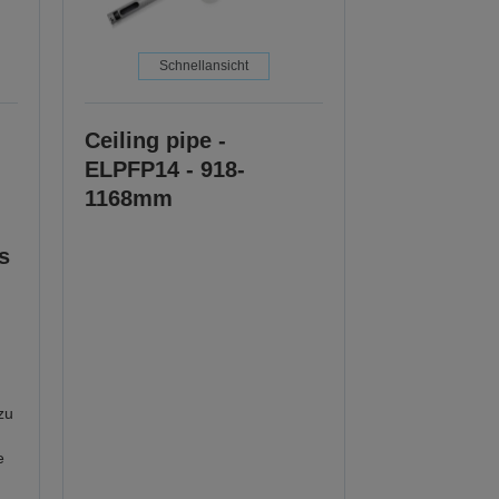
Schnellansicht
Ceiling pipe -
ELPFP14 - 918-
1168mm
s
zu
e