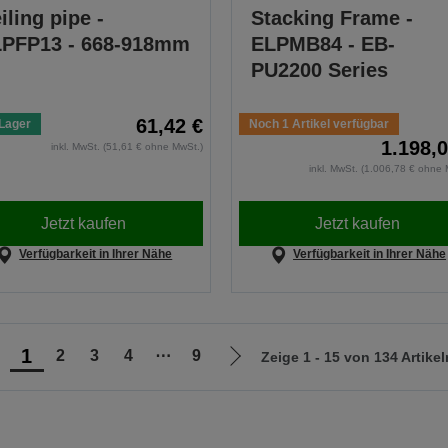
iling pipe -
Stacking Frame -
PFP13 - 668-918mm
ELPMB84 - EB-
PU2200 Series
61,42 €
Lager
Noch 1 Artikel verfügbar
1.198,0
inkl. MwSt. (51,61 € ohne MwSt.)
inkl. MwSt. (1.006,78 € ohne 
Jetzt kaufen
Jetzt kaufen
Verfügbarkeit in Ihrer Nähe
Verfügbarkeit in Ihrer Nähe
1
2
3
4
⋯
9
Zeige 1 - 15 von 134 Artikel
ur
Zur
orherigen
nächsten
eite
Seite