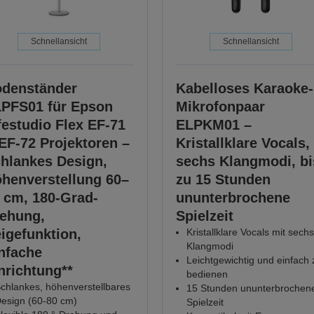
Schnellansicht
Schnellansicht
denständer
Kabelloses Karaoke-
PFS01 für Epson
Mikrofonpaar
festudio Flex EF-71
ELPKM01 –
EF-72 Projektoren –
Kristallklare Vocals,
hlankes Design,
sechs Klangmodi, bi
henverstellung 60–
zu 15 Stunden
 cm, 180-Grad-
ununterbrochene
ehung,
Spielzeit
igefunktion,
Kristallklare Vocals mit sechs
Klangmodi
nfache
Leichtgewichtig und einfach 
nrichtung**
bedienen
chlankes, höhenverstellbares
15 Stunden ununterbrochen
esign (60-80 cm)
Spielzeit