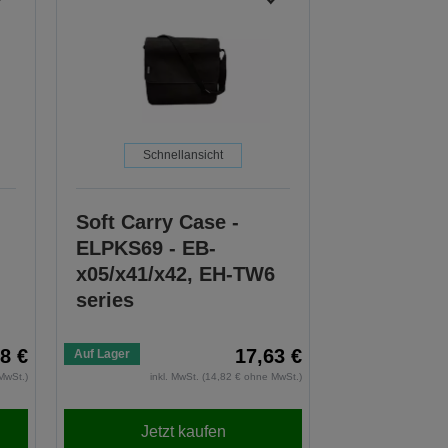
Schnellansicht
Soft Carry Case -
ELPKS69 - EB-
x05/x41/x42, EH-TW6
series
8 €
17,63 €
Auf Lager
MwSt.)
inkl. MwSt. (14,82 € ohne MwSt.)
Jetzt kaufen