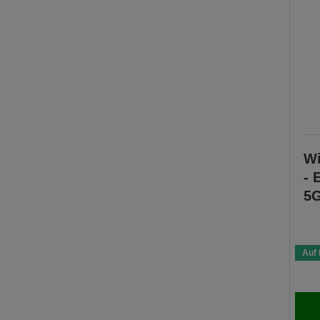
Wi
- 
5
Auf 