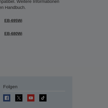
mpatibel. Weitere Informationen
den Handbuch.
EB-695Wi
EB-680Wi
Folgen
en