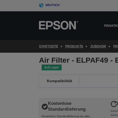
Skip
DEUTSCH
to
main
content
PRIVAT
STARTSEITE
PRODUKTE
ZUBEHÖR
PR
Air Filter - ELPAF49 -
Auf Lager
Kompatibilität
Kostenlose
Standardlieferung
Inner
zurüc
Kostenlose Standardlieferung bei allen