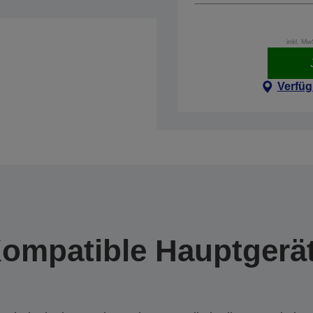
inkl. M
Verfüg
ompatible Hauptgerä