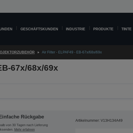
KUNDEN
GESCHÄFTSKUNDEN
INDUSTRIE
PRODUKTE
TINTE
OJEKTORZUBEHÖR
Air Filter - ELPAF49 - EB-67x/68x/69x
 EB-67x/68x/69x
Einfache Rückgabe
Artikelnummer: V13H134A49
halb von 30 Tagen nach Lieferung
ksenden.
Mehr erfahren