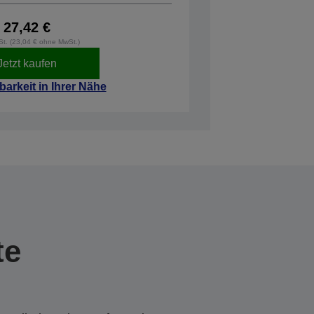
27,42 €
wSt. (23,04 € ohne MwSt.)
Jetzt kaufen
barkeit in Ihrer Nähe
te