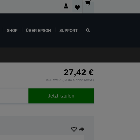
SHOP
ÜBER EPSON
SUPPORT
27,42 €
inkl. MwSt. (23,04 € ohne MwSt.)
Jetzt kaufen