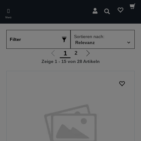
Skip
to
Suchen
main
Menü
content
Sortieren nach:
Filter
1
2
Zur
Zur
Zeige 1 - 15 von 28 Artikeln
vorherigen
nächsten
Seite
Seite