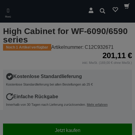
Skip
to
Suchen
main
Menü
content
High Cabinet for WF-6090/6590
series
Artikelnummer: C12C932671
Noch 1 Artikel verfügbar
201,11 €
inkl. MwSt. (169,00 € ohne MwSt.)
Kostenlose Standardlieferung
Kostenlose Standardlieferung bei allen Bestellungen ab 25 €
Einfache Rückgabe
Innerhalb von 30 Tagen nach Lieferung zurücksenden.
Mehr erfahren
Jetzt kaufen