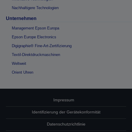
Nachhaltigere Technologien
Unternehmen
Management Epson Europa
Epson Europe Electronics
Digigraphie® Fine-Art-Zertifizierung
Textil-Direktdruckmaschinen
Weltweit
Orient Uhren
Impressum
Identifizierung der Gerätekonformität
Datenschutzrichtlinie