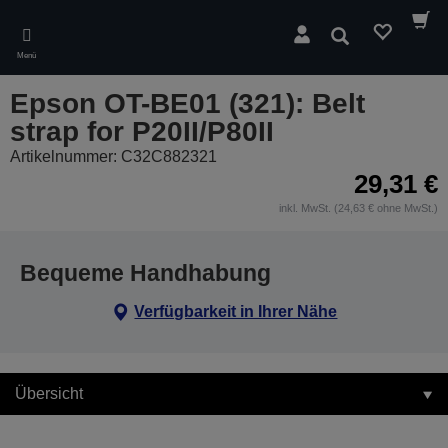
Skip
to
Suchen
main
Menü
content
Epson OT-BE01 (321): Belt
strap for P20II/P80II
Artikelnummer: C32C882321
29,31 €
inkl. MwSt. (24,63 € ohne MwSt.)
Bequeme Handhabung
Verfügbarkeit in Ihrer Nähe
Übersicht