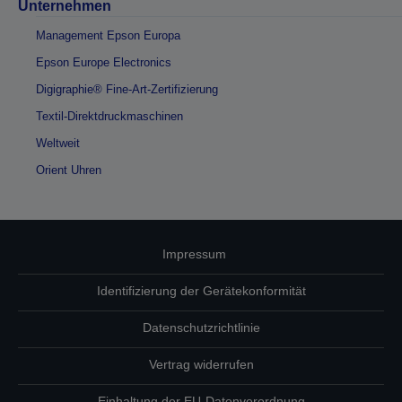
Unternehmen
Management Epson Europa
Epson Europe Electronics
Digigraphie® Fine-Art-Zertifizierung
Textil-Direktdruckmaschinen
Weltweit
Orient Uhren
Impressum
Identifizierung der Gerätekonformität
Datenschutzrichtlinie
Vertrag widerrufen
Einhaltung der EU-Datenverordnung