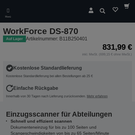
Skip
to
Suchen
main
Menü
content
WorkForce DS-870
Artikelnummer: B11B250401
Auf Lager
831,99 €
inkl. MwSt. (699,15 € ohne MwSt.)
Kostenlose Standardlieferung
Kostenlose Standardlieferung bei allen Bestellungen ab 25 €
Einfache Rückgabe
Innerhalb von 30 Tagen nach Lieferung zurücksenden.
Mehr erfahren
Einzugsscanner für Abteilungen
Schnell und effizient scannen
Dokumenteneinzug für bis zu 100 Seiten und
Scangeschwindigkeiten von bis zu 65 Seiten/Minute