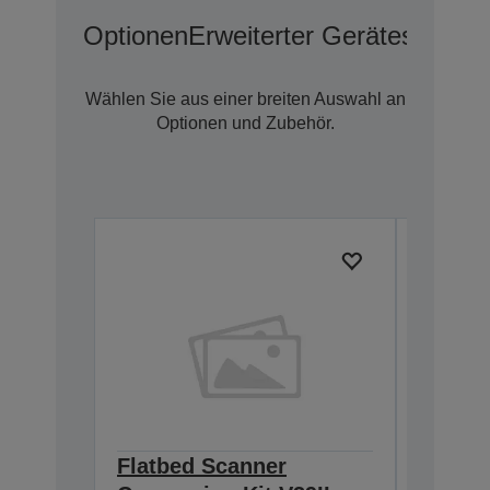
Optionen
Erweiterter Geräteschutz 
Wählen Sie aus einer breiten Auswahl an
Optionen und Zubehör.
Flatbed Scanner
Reinig
B12B81929