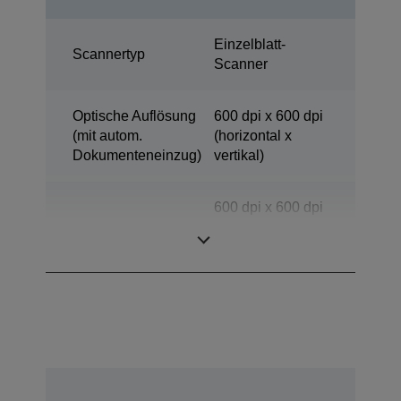
Einzelblatt-
Scannertyp
Scanner
Optische Auflösung
600 dpi x 600 dpi
(mit autom.
(horizontal x
Dokumenteneinzug)
vertikal)
600 dpi x 600 dpi
Scanauflösung
(horizontal x
vertikal)