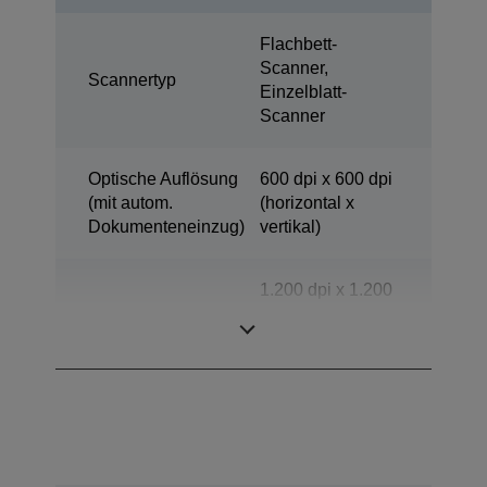
Flachbett-
Scanner,
Scannertyp
Einzelblatt-
Scanner
Optische Auflösung
600 dpi x 600 dpi
(mit autom.
(horizontal x
Dokumenteneinzug)
vertikal)
1.200 dpi x 1.200
Scanauflösung
dpi (horizontal x
vertikal)