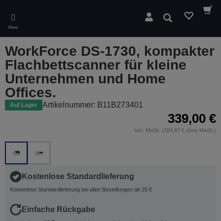
Skip
to
Suchen
main
Menü
content
WorkForce DS-1730, kompakter
Flachbettscanner für kleine
Unternehmen und Home
Offices.
Artikelnummer: B11B273401
Auf Lager
339,00 €
inkl. MwSt. (284,87 € ohne MwSt.)
Kostenlose Standardlieferung
Kostenlose Standardlieferung bei allen Bestellungen ab 25 €
Einfache Rückgabe