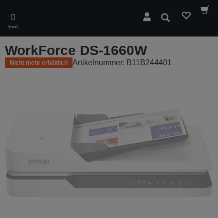
Skip
to
Suchen
main
Menü
content
WorkForce DS-1660W
Artikelnummer: B11B244401
Nicht mehr erhältlich