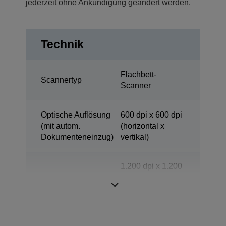
jederzeit ohne Ankündigung geändert werden.
Technik
Flachbett-
Scannertyp
Scanner
Optische Auflösung
600 dpi x 600 dpi
(mit autom.
(horizontal x
Dokumenteneinzug)
vertikal)
1.200 dpi x 1.200
Scanauflösung
dpi (horizontal x
vertikal)