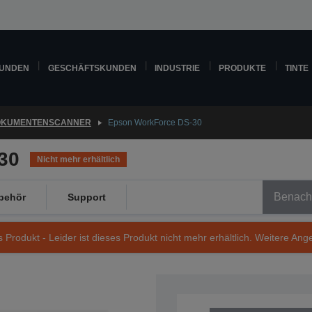
KUNDEN
GESCHÄFTSKUNDEN
INDUSTRIE
PRODUKTE
TINTE
OKUMENTENSCANNER
Epson WorkForce DS-30
30
Nicht mehr erhältlich
Benachr
behör
Support
s Produkt - Leider ist dieses Produkt nicht mehr erhältlich. Weitere Ang
Artikelnummer: B11B206301