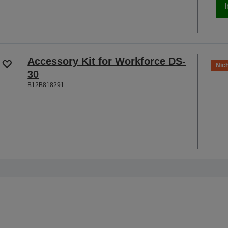
Accessory Kit for Workforce DS-
Nich
30
B12B818291