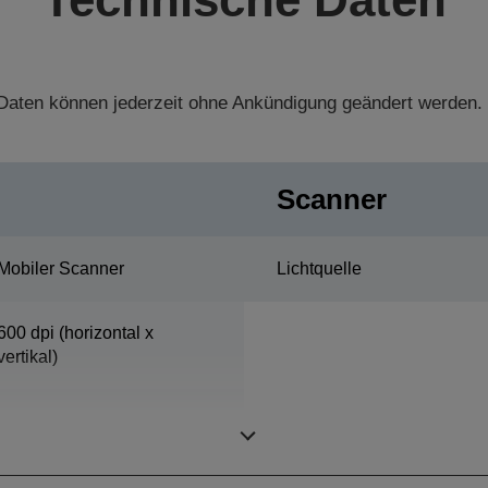
aten können jederzeit ohne Ankündigung geändert werden.
Scanner
Mobiler Scanner
Lichtquelle
600 dpi (horizontal x
vertikal)
216 mm x 356 mm
(horizontal x vertikal)