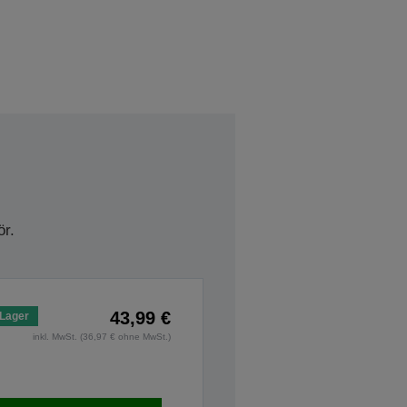
r.
43,99 €
 Lager
inkl. MwSt. (36,97 € ohne MwSt.)