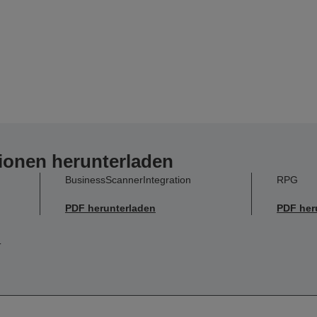
ionen herunterladen
BusinessScannerIntegration
RPG
PDF herunterladen
PDF her
T