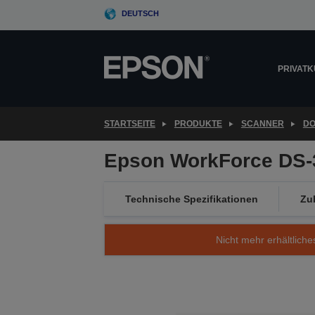
Skip
DEUTSCH
to
main
content
PRIVAT
STARTSEITE
PRODUKTE
SCANNER
D
Epson WorkForce DS-
Technische Spezifikationen
Zu
Nicht mehr erhältliche