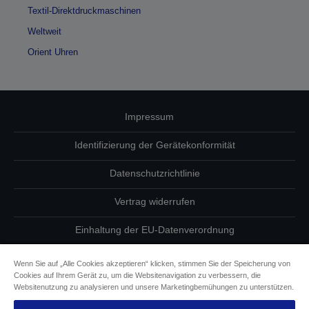
Textil-Direktdruckmaschinen
Weltweit
Orient Uhren
Impressum
Identifizierung der Gerätekonformität
Datenschutzrichtlinie
Vertrag widerrufen
Einhaltung der EU-Datenverordnung
Fragen zum Datenschutz
Wenn Sie auf „Alle Cookies akzeptieren“ klicken, stimmen Sie der Speicherung von
Cookies auf Ihrem Gerät zu, um die Websitenavigation zu verbessern, die
Informationen zu Cookies
Websitenutzung zu analysieren und unsere Marketingbemühungen zu unterstützen.