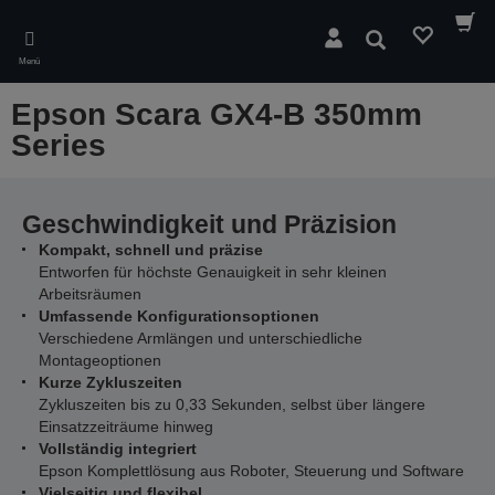
Skip
to
Suchen
main
Menü
content
Epson Scara GX4-B 350mm
Series
Geschwindigkeit und Präzision
Kompakt, schnell und präzise
Entworfen für höchste Genauigkeit in sehr kleinen
Arbeitsräumen
Umfassende Konfigurationsoptionen
Verschiedene Armlängen und unterschiedliche
Montageoptionen
Kurze Zykluszeiten
Zykluszeiten bis zu 0,33 Sekunden, selbst über längere
Einsatzzeiträume hinweg
Vollständig integriert
Epson Komplettlösung aus Roboter, Steuerung und Software
Vielseitig und flexibel