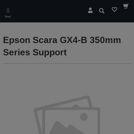
Skip
to
Suchen
main
Menü
content
Epson Scara GX4-B 350mm
Series Support