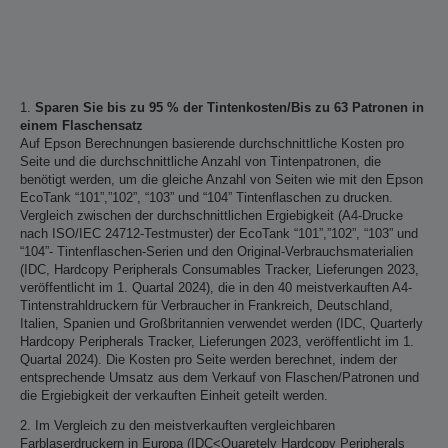
1.
Sparen Sie bis zu 95 % der Tintenkosten/Bis zu 63 Patronen in
einem Flaschensatz
Auf Epson Berechnungen basierende durchschnittliche Kosten pro
Seite und die durchschnittliche Anzahl von Tintenpatronen, die
benötigt werden, um die gleiche Anzahl von Seiten wie mit den Epson
EcoTank “101”,”102”, “103” und “104” Tintenflaschen zu drucken.
Vergleich zwischen der durchschnittlichen Ergiebigkeit (A4-Drucke
nach ISO/IEC 24712-Testmuster) der EcoTank “101”,”102”, “103” und
“104”- Tintenflaschen-Serien und den Original-Verbrauchsmaterialien
(IDC, Hardcopy Peripherals Consumables Tracker, Lieferungen 2023,
veröffentlicht im 1. Quartal 2024), die in den 40 meistverkauften A4-
Tintenstrahldruckern für Verbraucher in Frankreich, Deutschland,
Italien, Spanien und Großbritannien verwendet werden (IDC, Quarterly
Hardcopy Peripherals Tracker, Lieferungen 2023, veröffentlicht im 1.
Quartal 2024). Die Kosten pro Seite werden berechnet, indem der
entsprechende Umsatz aus dem Verkauf von Flaschen/Patronen und
die Ergiebigkeit der verkauften Einheit geteilt werden.
2. Im Vergleich zu den meistverkauften vergleichbaren
Farblaserdruckern in Europa (IDC<Quaretely Hardcopy Peripherals