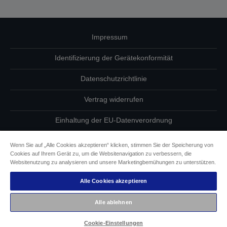
Impressum
Identifizierung der Gerätekonformität
Datenschutzrichtlinie
Vertrag widerrufen
Einhaltung der EU-Datenverordnung
Fragen zum Datenschutz
Wenn Sie auf „Alle Cookies akzeptieren“ klicken, stimmen Sie der Speicherung von
Cookies auf Ihrem Gerät zu, um die Websitenavigation zu verbessern, die
Informationen zu Cookies
Websitenutzung zu analysieren und unsere Marketingbemühungen zu unterstützen.
Alle Cookies akzeptieren
Epson Engagement für Barrierefreiheit
Alle ablehnen
Copyright © 2026 Seiko Epson
Cookie-Einstellungen