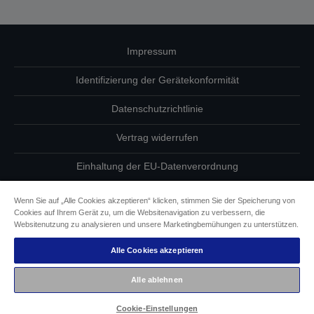
Impressum
Identifizierung der Gerätekonformität
Datenschutzrichtlinie
Vertrag widerrufen
Einhaltung der EU-Datenverordnung
Fragen zum Datenschutz
Wenn Sie auf „Alle Cookies akzeptieren“ klicken, stimmen Sie der Speicherung von
Cookies auf Ihrem Gerät zu, um die Websitenavigation zu verbessern, die
Informationen zu Cookies
Websitenutzung zu analysieren und unsere Marketingbemühungen zu unterstützen.
Alle Cookies akzeptieren
Epson Engagement für Barrierefreiheit
Alle ablehnen
Copyright © 2026 Seiko Epson
Cookie-Einstellungen