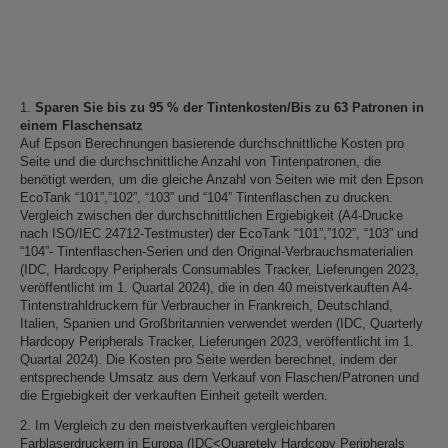
1.
Sparen Sie bis zu 95 % der Tintenkosten/Bis zu 63 Patronen in
einem Flaschensatz
Auf Epson Berechnungen basierende durchschnittliche Kosten pro
Seite und die durchschnittliche Anzahl von Tintenpatronen, die
benötigt werden, um die gleiche Anzahl von Seiten wie mit den Epson
EcoTank “101”,”102”, “103” und “104” Tintenflaschen zu drucken.
Vergleich zwischen der durchschnittlichen Ergiebigkeit (A4-Drucke
nach ISO/IEC 24712-Testmuster) der EcoTank “101”,”102”, “103” und
“104”- Tintenflaschen-Serien und den Original-Verbrauchsmaterialien
(IDC, Hardcopy Peripherals Consumables Tracker, Lieferungen 2023,
veröffentlicht im 1. Quartal 2024), die in den 40 meistverkauften A4-
Tintenstrahldruckern für Verbraucher in Frankreich, Deutschland,
Italien, Spanien und Großbritannien verwendet werden (IDC, Quarterly
Hardcopy Peripherals Tracker, Lieferungen 2023, veröffentlicht im 1.
Quartal 2024). Die Kosten pro Seite werden berechnet, indem der
entsprechende Umsatz aus dem Verkauf von Flaschen/Patronen und
die Ergiebigkeit der verkauften Einheit geteilt werden.
2. Im Vergleich zu den meistverkauften vergleichbaren
Farblaserdruckern in Europa (IDC<Quaretely Hardcopy Peripherals