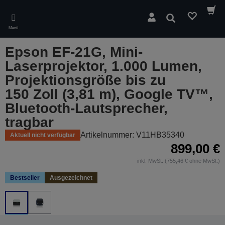
Skip
to
Suchen
main
Menü
content
Epson EF-21G, Mini-
Laserprojektor, 1.000 Lumen,
Projektionsgröße bis zu
150 Zoll (3,81 m), Google TV™,
Bluetooth-Lautsprecher,
tragbar
Artikelnummer: V11HB35340
Aktuell nicht verfügbar
899,00 €
inkl. MwSt. (755,46 € ohne MwSt.)
Bestseller
Ausgezeichnet